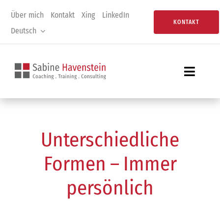
Zum
Über mich
Kontakt
Xing
LinkedIn
Inhalt
KONTAKT
Deutsch
springen
Toggle
Navigat
Home
Coaching
Unterschiedliche
Consulting
Formen – Immer
Training
persönlich
Assessment