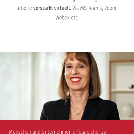
arbeite
verstärkt virtuell.
Via MS Teams, Zoom,
Webex etc.
Menschen und Unternehmen erfolgreicher zu