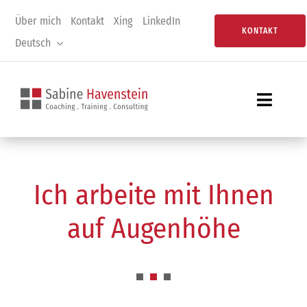
Zum
Über mich
Kontakt
Xing
LinkedIn
Inhalt
KONTAKT
Deutsch
springen
Toggle
Navigat
Home
Coaching
Ich arbeite mit Ihnen
Consulting
auf Augenhöhe
Training
Assessment